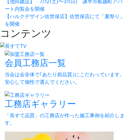
【池田建設】 7/12(土)〜31(日) 諫早市船越町アパ
共
ート内覧会を開催
有
【ハルクデザイン佐世保店】佐世保店にて「夏祭り」
を開催
コンテンツ
会員工務店一覧
当会は会全体で｢あたり前品質｣にこだわっています。
安心して個性で選んでください。
工務店ギャラリー
「長すて品質」の工務店が作った施工事例を紹介しま
す。